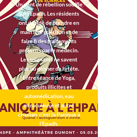
Un vent de rébellion souffle
sur l’Epadh. Les résidents
ont décidé de prendre en
main leur guérison et de
faire fi des traitements
prescrits par le médecin.
Les soignants ne savent
plus où donner de la tête.
Entre séance de Yoga,
produits illicites et
automédication, eau
miraculeuse et autre
chaman, c’est la Panique à
l’Epadh.