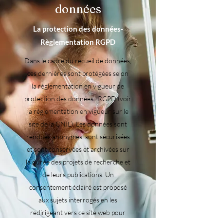
données
La protection des données-
Règlementation RGPD
Dans le cadre du recueil de données,
ces dernières sont protégées selon
la règlementation en vigueur de
protection des données : RGPD (voir
la réglementation en vigueur sur le
site de la CNIL). Les données sont
rendues anonymes, sont sécurisées
et sont conservées et archivées sur
la durée des projets de recherche et
de leurs publications. Un
consentement éclairé est proposé
aux sujets interrogés en les
redirigeant vers ce site web pour