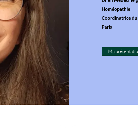
Dr en Médecine g
Homéopathie
Coordinatrice du
Paris
Ma présentati