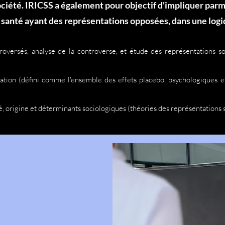
ociété. IRICSS a également pour objectif d'impliquer par
 santé ayant des représentations opposées, dans une logiq
oversés, analyse de la controverse, et étude des représentations so
liation (défini comme l'ensemble des effets placebo, psychologiques
, origine et déterminants sociologiques (théories des représentations s