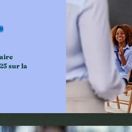
ci
aire
25 sur la